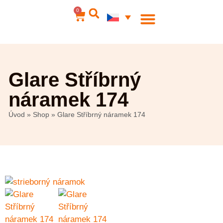
0
Ocelové šperky
Můj účet
Glare Stříbrný
náramek 174
Úvod
»
Shop
»
Glare Stříbrný náramek 174