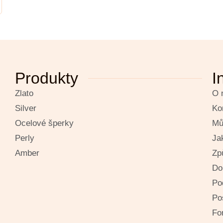
Produkty
I
Zlato
O 
Silver
Ko
Ocelové šperky
Mů
Perly
Ja
Amber
Zp
Do
Po
Po
Fo