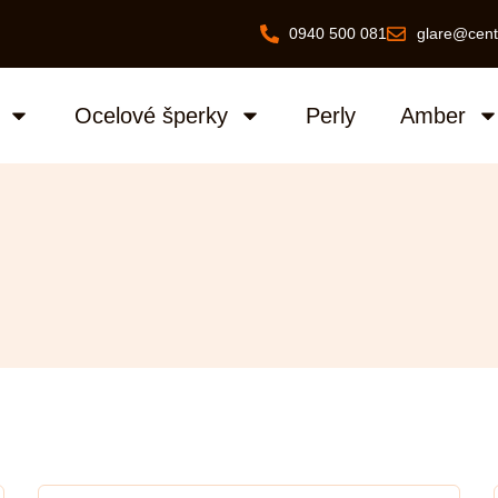
0940 500 081
glare@cent
Ocelové šperky
Perly
Amber