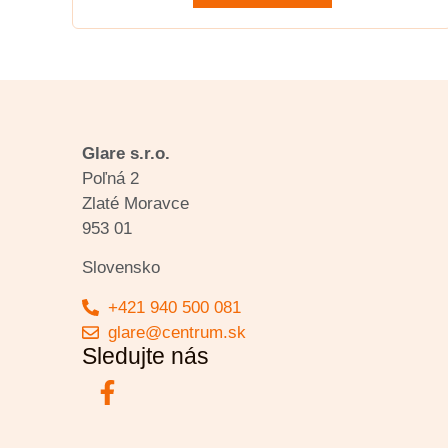
Glare s.r.o.
Poľná 2
Zlaté Moravce
953 01
Slovensko
+421 940 500 081
glare@centrum.sk
Sledujte nás