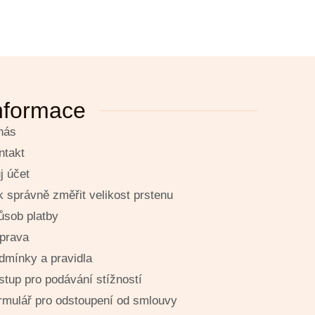
nformace
nás
ntakt
j účet
k správně změřit velikost prstenu
ůsob platby
prava
dmínky a pravidla
stup pro podávání stížností
rmulář pro odstoupení od smlouvy