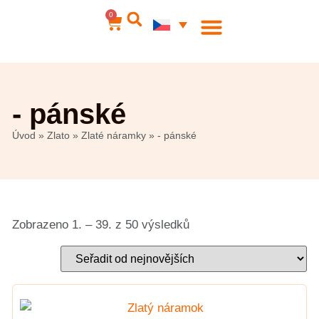
0
Ocelové šperky
Můj účet
- pánské
Úvod
»
Zlato
»
Zlaté náramky
»
- pánské
Zobrazeno 1. – 39. z 50 výsledků