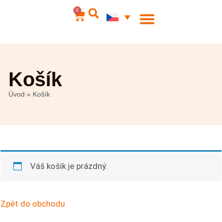
0
Ocelové šperky
Můj účet
Košík
Úvod
»
Košík
Váš košík je prázdný.
Zpět do obchodu