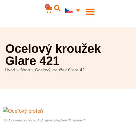
0
Ocelové šperky
Můj účet
Ocelový kroužek
Glare 421
Úvod
»
Shop
»
Ocelový kroužek Glare 421
🎨 Upravené pomocou AI,AI generated,Von KI generiert.