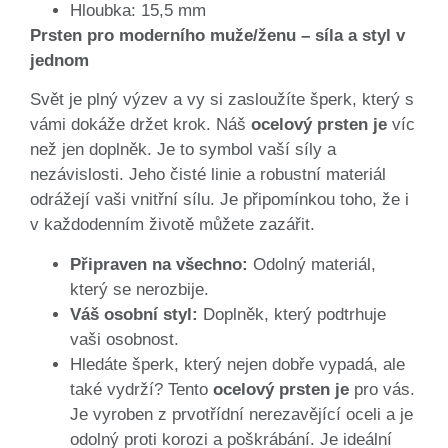
Hloubka: 15,5 mm
Prsten pro moderního muže/ženu – síla a styl v
jednom
Svět je plný výzev a vy si zasloužíte šperk, který s
vámi dokáže držet krok. Náš
ocelový prsten je
víc
než jen doplněk. Je to symbol vaší síly a
nezávislosti. Jeho čisté linie a robustní materiál
odrážejí vaši vnitřní sílu. Je připomínkou toho, že i
v každodenním životě můžete zazářit.
Připraven na všechno:
Odolný materiál,
který se nerozbije.
Váš osobní styl:
Doplněk, který podtrhuje
vaši osobnost.
Hledáte šperk, který nejen dobře vypadá, ale
také vydrží? Tento
ocelový prsten je
pro vás.
Je vyroben z prvotřídní nerezavějící oceli a je
odolný proti korozi a poškrábání. Je ideální