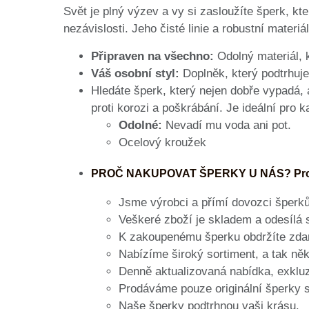
Svět je plný výzev a vy si zasloužíte šperk, k
nezávislosti. Jeho čisté linie a robustní materi
Připraven na všechno:
Odolný materiál, k
Váš osobní styl:
Doplněk, který podtrhuje
Hledáte šperk, který nejen dobře vypadá, 
proti korozi a poškrábání. Je ideální pro k
Odolné:
Nevadí mu voda ani pot.
Ocelový kroužek
PROČ NAKUPOVAT ŠPERKY U NÁS? Pr
Jsme výrobci a přímí dovozci šperk
Veškeré zboží je skladem a odesílá 
K zakoupenému šperku obdržíte zda
Nabízíme široký sortiment, a tak něko
Denně aktualizovaná nabídka, exkluz
Prodáváme pouze originální šperky s
Naše šperky podtrhnou vaši krásu.