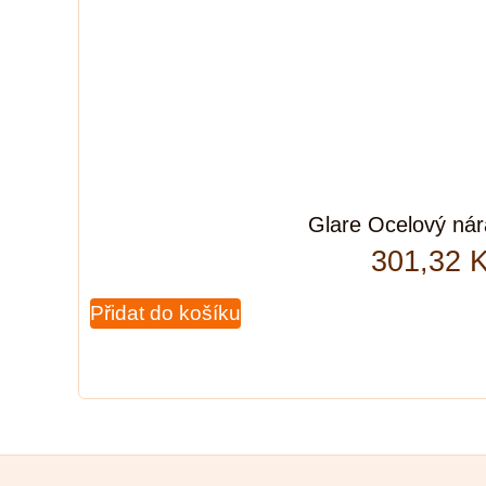
Glare Ocelový ná
301,32
Přidat do košíku