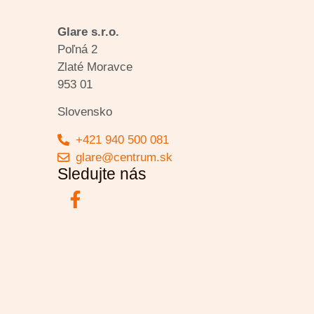
Glare s.r.o.
Poľná 2
Zlaté Moravce
953 01
Slovensko
+421 940 500 081
glare@centrum.sk
Sledujte nás