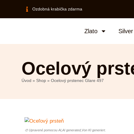
Ozdobná krabička zdarma
Zlato
Silver
Ocelový prst
Úvod
»
Shop
»
Ocelový prstenec Glare 497
🎨 Upravené pomocou AI,AI generated,Von KI generiert.