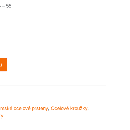
4 – 55
u
ámské ocelové prsteny
,
Ocelové kroužky
,
ky