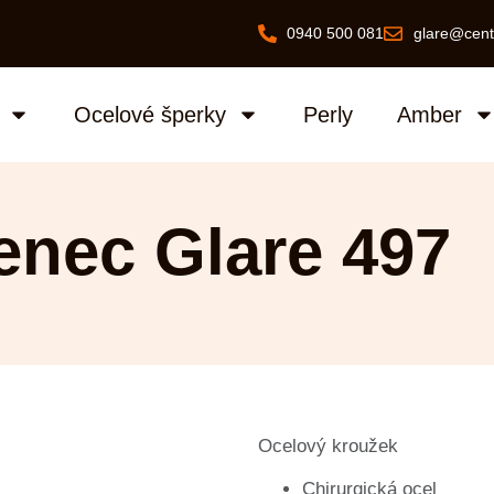
0940 500 081
glare@cent
Ocelové šperky
Perly
Amber
enec Glare 497
Ocelový kroužek
Chirurgická ocel