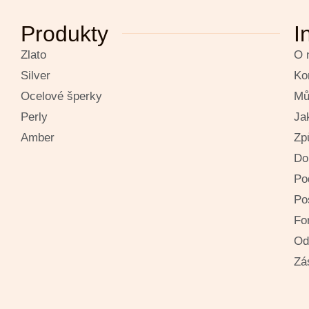
Produkty
I
Zlato
O 
Silver
Ko
Ocelové šperky
Mů
Perly
Ja
Amber
Zp
Do
Po
Po
Fo
Od
Zá