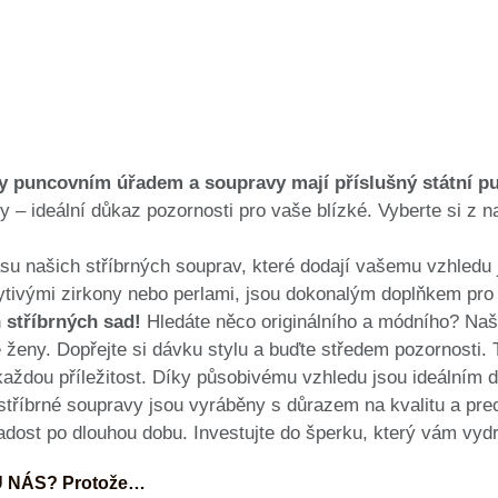
y puncovním úřadem a soupravy mají příslušný státní p
 – ideální důkaz pozornosti pro vaše blízké. Vyberte si z n
su našich stříbrných souprav, které dodají vašemu vzhledu
pytivými zirkony nebo perlami, jsou dokonalým doplňkem pro 
 stříbrných sad!
Hledáte něco originálního a módního? Naš
ženy. Dopřejte si dávku stylu a buďte středem pozornosti. 
každou příležitost. Díky působivému vzhledu jsou ideálním
stříbrné soupravy jsou vyráběny s důrazem na kvalitu a prec
radost po dlouhou dobu. Investujte do šperku, který vám vydr
U NÁS? Protože…