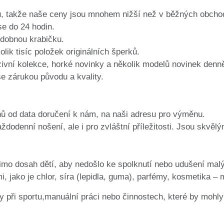
ů, takže naše ceny jsou mnohem nižší než v běžných obcho
se do 24 hodin.
dobnou krabičku.
lik tisíc položek originálních šperků.
ivní kolekce, horké novinky a několik modelů novinek denn
e zárukou původu a kvality.
ů od data doručení k nám, na naši adresu pro výměnu.
ždodenní nošení, ale i pro zvláštní příležitosti. Jsou skvěl
imo dosah dětí, aby nedošlo ke spolknutí nebo udušení mal
i, jako je chlor, síra (lepidla, guma), parfémy, kosmetika –
rky při sportu,manuální práci nebo činnostech, které by moh