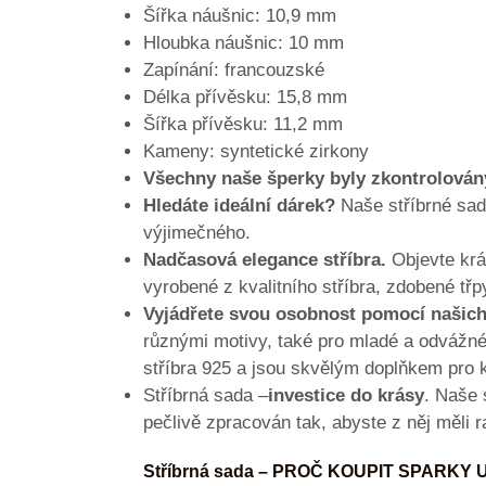
Šířka náušnic: 10,9 mm
Hloubka náušnic: 10 mm
Zapínání: francouzské
Délka přívěsku: 15,8 mm
Šířka přívěsku: 11,2 mm
Kameny: syntetické zirkony
Všechny naše šperky byly zkontrolován
Hledáte ideální dárek?
Naše stříbrné sady
výjimečného.
Nadčasová elegance stříbra.
Objevte krá
vyrobené z kvalitního stříbra, zdobené tř
Vyjádřete svou osobnost pomocí našich
různými motivy, také pro mladé a odvážné 
stříbra 925 a jsou skvělým doplňkem pro 
Stříbrná sada –
investice do krásy
. Naše 
pečlivě zpracován tak, abyste z něj měli 
Stříbrná sada – PROČ KOUPIT SPARKY 