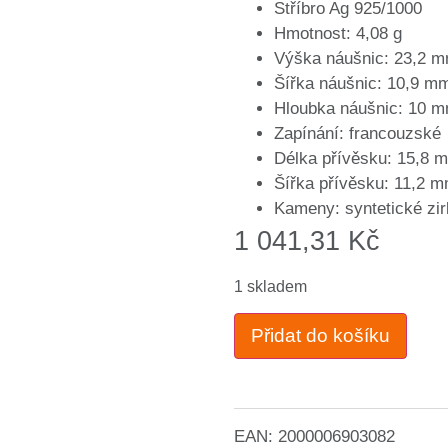
Stříbro Ag 925/1000
Hmotnost: 4,08 g
Výška náušnic: 23,2 
Šířka náušnic: 10,9 m
Hloubka náušnic: 10 
Zapínání: francouzské
Délka přívěsku: 15,8 
Šířka přívěsku: 11,2 
Kameny: syntetické zi
1 041,31
Kč
1 skladem
Přidat do košíku
EAN:
2000006903082