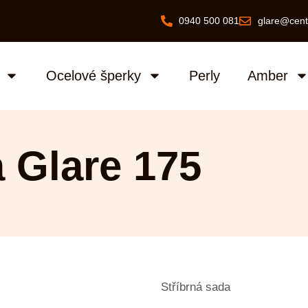
0940 500 081
glare@cent
Ocelové šperky
Perly
Amber
a Glare 175
Stříbrná sada