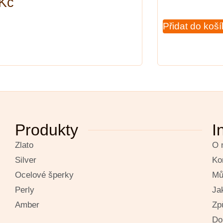
Kč
Přidat do koš
Produkty
I
Zlato
O 
Silver
Ko
Ocelové šperky
Mů
Perly
Ja
Amber
Zp
Do