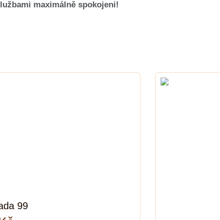
službami maximálně spokojeni!
sada 99