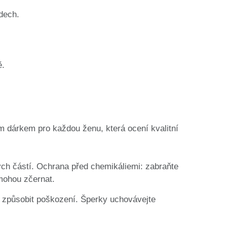
dech.
ě.
ým dárkem pro každou ženu, která ocení kvalitní
ých částí. Ochrana před chemikáliemi: zabraňte
 mohou zčernat.
ly způsobit poškození. Šperky uchovávejte