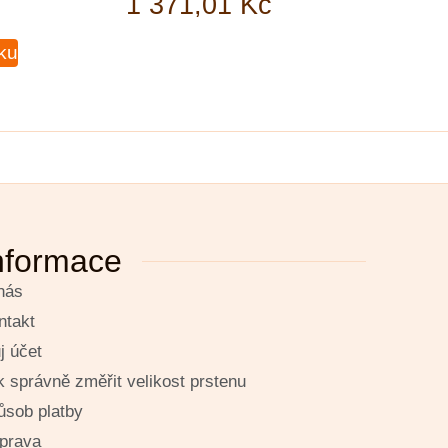
1 371,01
Kč
íku
nformace
nás
ntakt
j účet
k správně změřit velikost prstenu
ůsob platby
prava