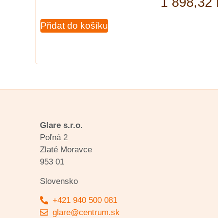
1 898,32
Přidat do košíku
Glare s.r.o.
Poľná 2
Zlaté Moravce
953 01
Slovensko
+421 940 500 081
glare@centrum.sk