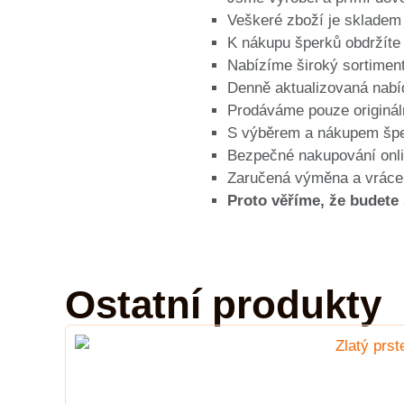
Veškeré zboží je skladem 
K nákupu šperků obdržíte
Nabízíme široký sortiment,
Denně aktualizovaná nabíd
Prodáváme pouze origináln
S výběrem a nákupem špe
Bezpečné nakupování onli
Zaručená výměna a vrácen
Proto věříme, že budete
Ostatní produkty