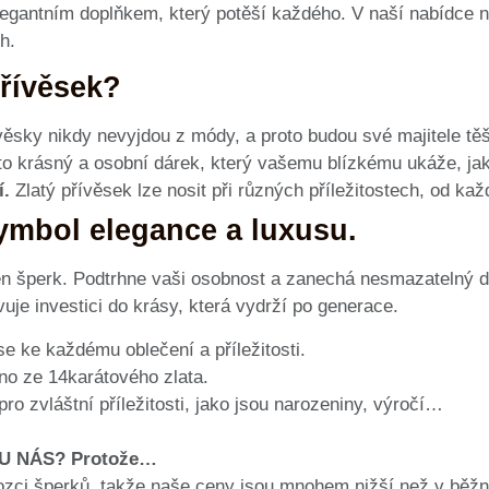
egantním doplňkem, který potěší každého. V naší nabídce na
h.
přívěsek?
věsky nikdy nevyjdou z módy, a proto budou své majitele těš
to krásný a osobní dárek, který vašemu blízkému ukáže, ja
í.
Zlatý přívěsek lze nosit při různých příležitostech, od ka
symbol elegance a luxusu.
jen šperk. Podtrhne vaši osobnost a zanechá nesmazatelný d
vuje investici do krásy, která vydrží po generace.
e ke každému oblečení a příležitosti.
o ze 14karátového zlata.
pro zvláštní příležitosti, jako jsou narozeniny, výročí…
U NÁS? Protože…
ozci šperků, takže naše ceny jsou mnohem nižší než v běž