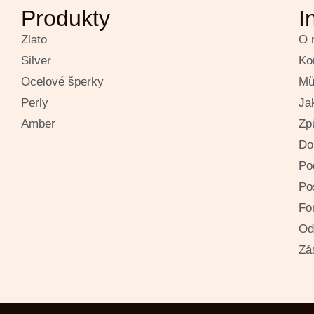
Produkty
I
Zlato
O 
Silver
Ko
Ocelové šperky
Mů
Perly
Ja
Amber
Zp
Do
Po
Po
Fo
Od
Zá