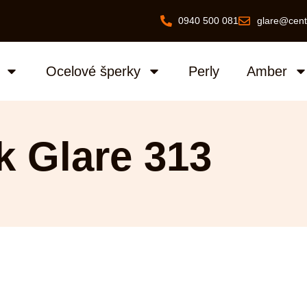
0940 500 081
glare@cent
Ocelové šperky
Perly
Amber
k Glare 313