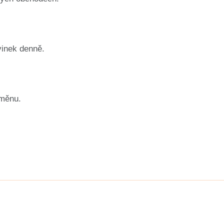
vinek denně.
ýměnu.