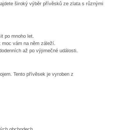
jdete široký výběr přívěsků ze zlata s různými
it po mnoho let.
k moc vám na něm záleží.
ždodenních až po výjimečné události.
ojem. Tento přívěsek je vyroben z
ných obchodech.