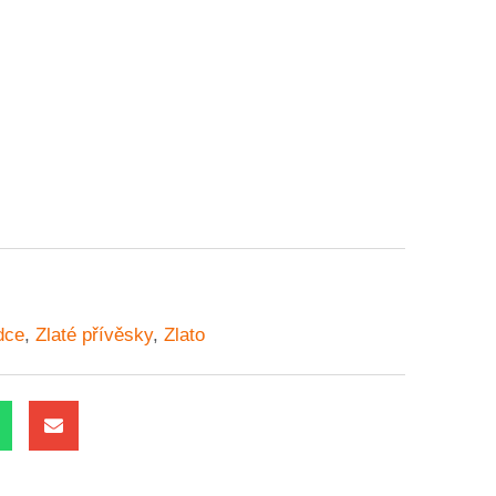
dce
,
Zlaté přívěsky
,
Zlato