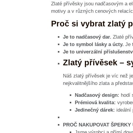
Zlaté přívěsky jsou nadčasovým a el
motivy a v různých cenových relacíc
Proč si vybrat zlatý 
Je to nadčasový dar.
Zlaté pří
Je to symbol lásky a úcty.
Je 
Je to univerzální příslušenstv
Zlatý přívěsek – 
Náš zlatý přívěsek je víc než 
nejkvalitnějšího zlata a předsta
Nadčasový design:
hodí s
Prémiová kvalita:
vyroben
Jedinečný dárek:
ideální 
PROČ NAKUPOVAT ŠPERKY 
Jsme výrobci a přímí dov