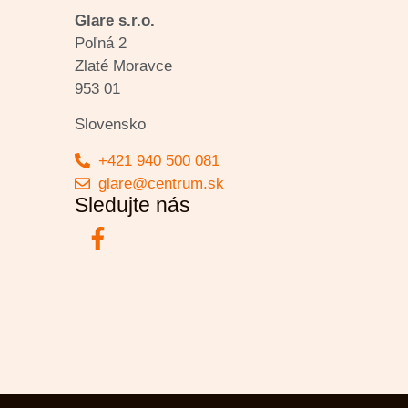
Glare s.r.o.
Poľná 2
Zlaté Moravce
953 01
Slovensko
+421 940 500 081
glare@centrum.sk
Sledujte nás