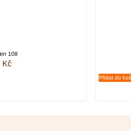
ten 108
7
Kč
Přidat do ko