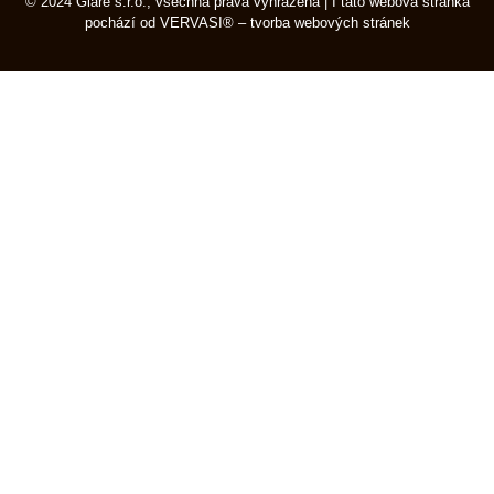
© 2024 Glare s.r.o., všechna práva vyhrazena | I tato webová stránka
pochází od
VERVASI® – tvorba webových stránek