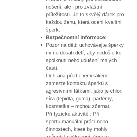
nošení, ale i pro zvláštní
příležitosti. Je to skvělý dárek pro
každou ženu, která ocení kvalitní
šperk.
Bezpečnostní informace:
Pozor na děti: uchovávejte šperky
mimo dosah dětí, aby nedošlo ke
spolknutí nebo udušení malých
částí.
Ochrana před chemikáliemi:
zamezte kontaktu šperků s
agresivními látkami, jako je chlór,
síra (lepidla, guma), parfémy,
kosmetika – mohou zčernat.
Při fyzické aktivitě : Při
sportu,manuální práci nebo
činnostech, které by mohly
způsobit poškození, šperky