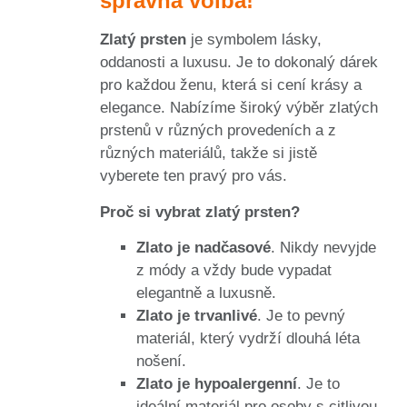
správná volba!
Zlatý prsten
je symbolem lásky,
oddanosti a luxusu. Je to dokonalý dárek
pro každou ženu, která si cení krásy a
elegance. Nabízíme široký výběr zlatých
prstenů v různých provedeních a z
různých materiálů, takže si jistě
vyberete ten pravý pro vás.
Proč si vybrat zlatý prsten?
Zlato je nadčasové
. Nikdy nevyjde
z módy a vždy bude vypadat
elegantně a luxusně.
Zlato je trvanlivé
. Je to pevný
materiál, který vydrží dlouhá léta
nošení.
Zlato je hypoalergenní
. Je to
ideální materiál pro osoby s citlivou