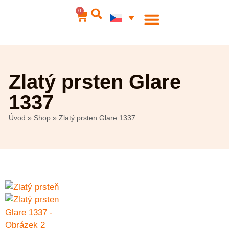
0
Ocelové šperky
Můj účet
Zlatý prsten Glare
1337
Úvod
»
Shop
»
Zlatý prsten Glare 1337