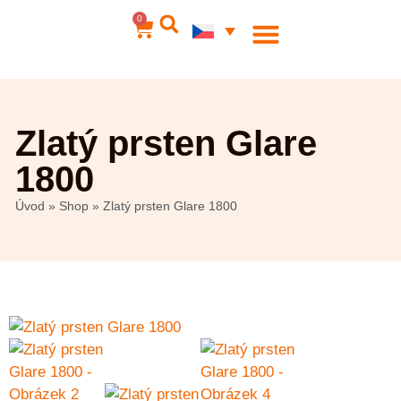
0
Ocelové šperky
Můj účet
Zlatý prsten Glare
1800
Úvod
»
Shop
»
Zlatý prsten Glare 1800