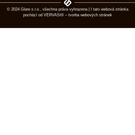
© 2024 Glare s.r.o., všechna práva vyhrazena | I tato webová stránka
pochází od
VERVASI® – tvorba webových stránek